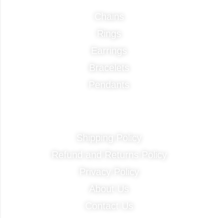
Chains
Rings
Earrings
Bracelets
Pendants
Quick Links
Shipping Policy
Refund and Returns Policy
Privacy Policy
About Us
Contact Us